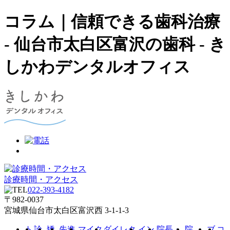
コラム｜信頼できる歯科治療
- 仙台市太白区富沢の歯科 - き
しかわデンタルオフィス
診療時間・アクセス
022-393-4182
〒982-0037
宮城県仙台市太白区富沢西 3-1-1-3
ト
診
矯
先進
マイク
ダイレク
イン
院長・
院
ブ
コ