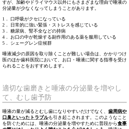
すが、加齢やドライマウス以外にもさまざまな理由で唾液の
分泌量が少なくなってしまうことがあります。
1． 口呼吸がクセになっている
2． 日常的に強い緊張・ストレスを感じている
3． 糖尿病、腎不全などの持病
4． お口の中が乾燥する副作用のある薬を服用している
5． シェーグレン症候群
唾液減少の原因を取り除くことが難しい場合は、かかりつけ
医のほか歯科医院において、お口・唾液に関する指導を受け
られることをおすすめします。
適切な歯磨きと唾液の分泌量を増やし
て、むし歯予防
唾液の量が減るとむし歯になりやすいだけでなく、
歯周病や
口臭といったトラブル
も引き起こされます。このようなこと
を防ぐためには、唾液の分泌量を増やすために普段から
食事