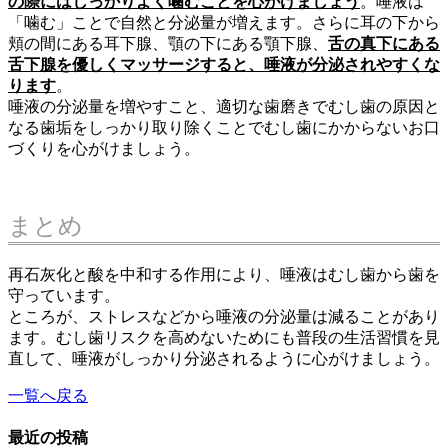
の際にはしっかりよく噛むことを心がけましょう
。唾液は
「噛む」ことで自然と分泌量が増えます。さらに耳の下から
頬の間にある耳下腺、顎の下にある顎下腺、
舌の真下にある
舌下腺を優しくマッサージすると、唾液が分泌されやすくな
ります
。
唾液の分泌量を増やすこと、適切な歯磨きでむし歯の原因と
なる歯垢をしっかり取り除くことでむし歯にかからないお口
づくりを心がけましょう。
まとめ
再石灰化と酸を中和する作用により、唾液はむし歯から歯を
守っています。
ところが、ストレスなどから唾液の分泌量は減ることがあり
ます。むし歯リスクを高めないためにも普段の生活習慣を見
直して、唾液がしっかり分泌されるように心がけましょう。
一覧へ戻る
最近の投稿