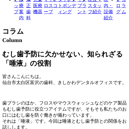
ッ
療
正
医療
ロスコ
トボンデ
プラ
スタッ
内・
ロ
ラ
プ
案
歯
機器
ープ
ィング
ント
フ紹介
設備
グ
ム
内
科
紹介
コラム
Column
むし歯予防に欠かせない、知られざる
「唾液」の役割
皆さんこんにちは。
仙台市太白区富沢の歯科、きしかわデンタルオフィスです。
歯ブラシのほか、フロスやマウスウォッシュなどのケア製品
もむし歯予防に役立つアイテムですが、そもそも私たちのお
口にはむし歯を防ぐ働きが備わっています。
それは「唾液」です。今回は唾液とむし歯予防との関係をお
話しします。