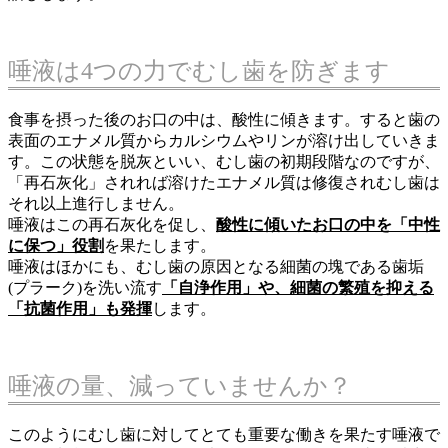
唾液は4つの力でむし歯を防ぎます
食事を摂った後のお口の中は、酸性に傾きます。すると歯の
表面のエナメル質からカルシウムやリンが溶け出していきま
す。この状態を脱灰といい、むし歯の初期段階なのですが、
「再石灰化」されれば溶けたエナメル質は修復されむし歯は
それ以上進行しません。
唾液はこの再石灰化を促し、
酸性に傾いたお口の中を「中性
に保つ」役割
を果たします。
唾液はほかにも、むし歯の原因となる細菌の塊である歯垢
(プラーク)を洗い流す
「自浄作用」や、細菌の繁殖を抑える
「抗菌作用」も発揮
します。
唾液の量、減っていませんか？
このようにむし歯に対してとても重要な働きを果たす唾液で